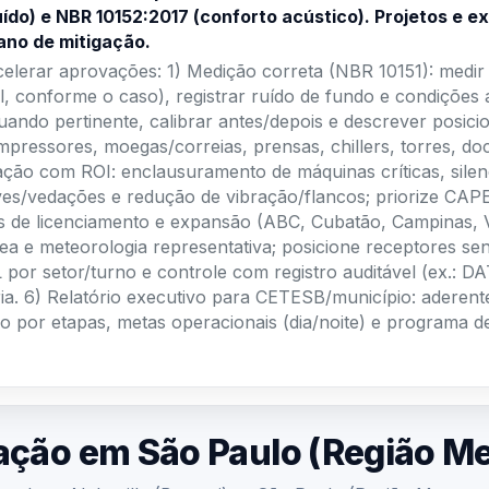
ído) e NBR 10152:2017 (conforto acústico). Projetos e 
ano de mitigação.
acelerar aprovações: 1) Medição correta (NBR 10151): medir n
el, conforme o caso), registrar ruído de fundo e condições
ando pertinente, calibrar antes/depois e descrever posici
mpressores, moegas/correias, prensas, chillers, torres, doc
ação com ROI: enclausuramento de máquinas críticas, silen
eves/vedações e redução de vibração/flancos; priorize CA
s de licenciamento e expansão (ABC, Cubatão, Campinas, Va
área e meteorologia representativa; posicione receptores 
por setor/turno e controle com registro auditável (ex.: D
ria. 6) Relatório executivo para CETESB/município: aderent
ão por etapas, metas operacionais (dia/noite) e programa 
ação em São Paulo (Região Me