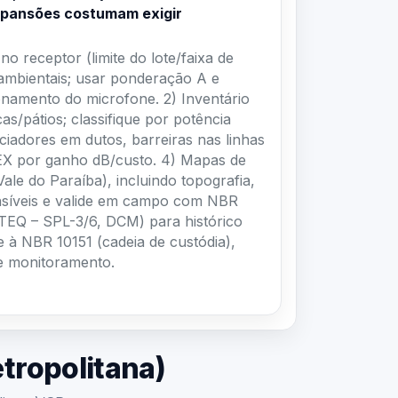
expansões costumam exigir
o receptor (limite do lote/faixa de
 ambientais; usar ponderação A e
onamento do microfone. 2) Inventário
as/pátios; classifique por potência
ciadores em dutos, barreiras nas linhas
PEX por ganho dB/custo. 4) Mapas de
le do Paraíba), incluindo topografia,
sensíveis e valide em campo com NBR
ATEQ – SPL-3/6, DCM) para histórico
e à NBR 10151 (cadeia de custódia),
de monitoramento.
tropolitana)