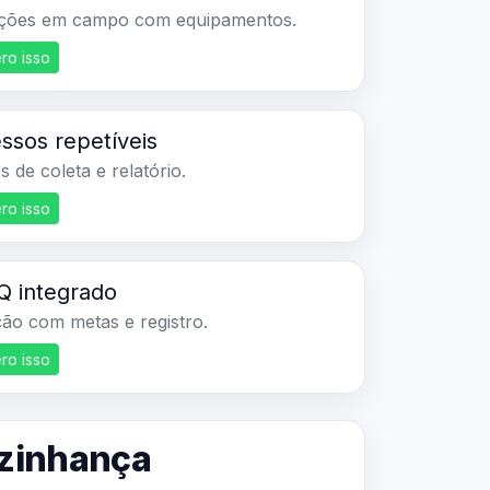
ções em campo com equipamentos.
ro isso
ssos repetíveis
 de coleta e relatório.
ro isso
 integrado
ão com metas e registro.
ro isso
vizinhança