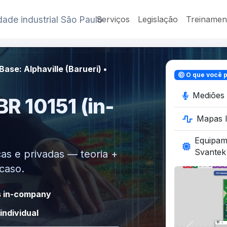
ade industrial São Paulo
Serviços
Legislação
Treinamen
ase: Alphaville (Barueri) •
O que você p
Mediões 
R 10151 (in-
Mapas I
Equipa
Svantek
as e privadas — teoria +
caso.
 in-company
individual