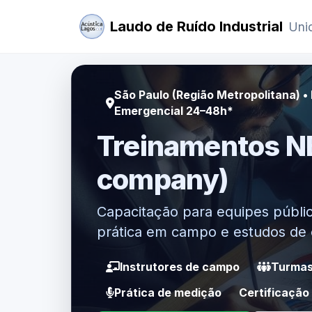
Laudo de Ruído Industrial
Unid
São Paulo (Região Metropolitana) • B
Emergencial 24–48h*
Treinamentos NB
company)
Capacitação para equipes públic
prática em campo e estudos de 
Instrutores de campo
Turmas
Prática de medição
Certificação 