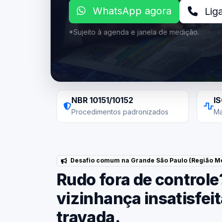
WhatsApp agora
Lig
*Sujeito à agenda e janela de medição.
NBR 10151/10152
I
Procedimentos padronizados
Ma
Desafio comum na Grande São Paulo (Região Me
Rudo fora de controle
vizinhança insatisfei
travada.