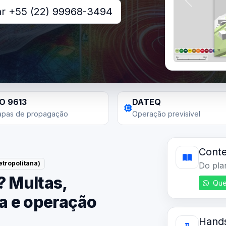
Anterior
ar +55 (22) 99968-3494
SO 9613
DATEQ
pas de propagação
Operação previsível
Conte
tropolitana)
Do pla
? Multas,
Que
ta e operação
Hand