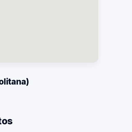
litana)
SP — Laudo de Ruído Industrial
tos