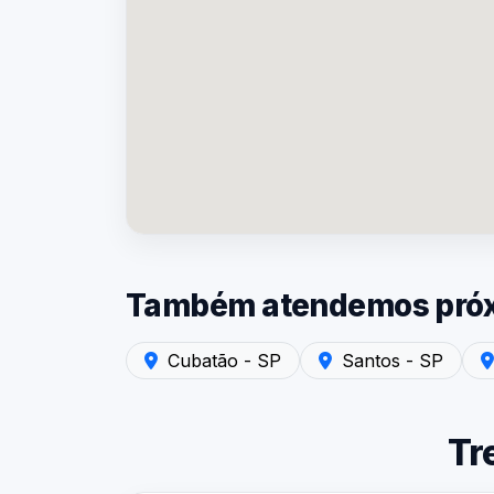
Também atendemos próxi
Atendimento em Cubatão - SP — Laudo de R
Atendimento em Santos
Ate
Cubatão - SP
Santos - SP
Tr