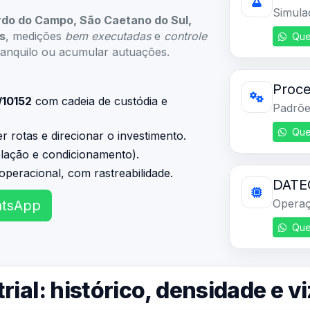
Simula
rdo do Campo, São Caetano do Sul,
s
, medições
bem executadas
e
controle
Que
ranquilo ou acumular autuações.
Proce
/10152
com cadeia de custódia e
Padrões
Que
 rotas e direcionar o investimento.
olação e condicionamento).
operacional, com rastreabilidade.
DATEQ
Operaç
atsApp
Que
rial: histórico, densidade e 