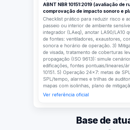
ABNT NBR 10151:2019 (avaliação de ru
comprovação de impacto sonoro e pl
Checklist prático para reduzir risco e 
passeio ou interior de ambiente sensív
integrador (LAeq), anotar LA90/LA10 qu
de fontes: ventiladores, exaustores, co
sonora e horário de operação. 3) Mitig
de visada, tratamento de coberturas l
propagação (ISO 9613): simule cenário
edificações, fontes pontuais/lineares/
10151. 5) Operação 24×7: metas de SPL 
SPL/tempo, alarmes e trilhas de audito
mapas com isolinhas, plano de mitigaç
Ver referência oficial
Base de atu