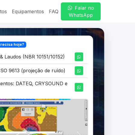
Falar no
tos
Equipamentos
FAQ
WhatsApp
recisa hoje?
& Laudos (NBR 10151/10152)
SO 9613 (projeção de ruído)
mentos: DATEQ, CRYSOUND e