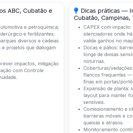
los ABC, Cubatão e
Dicas práticas — I
Cubatão, Campinas, 
automotiva e petroquímica;
CAPEX com impacto: 
erúrgico e fertilizantes;
silenciadores onde há
arques diversos e cadeias
valide ganhos no map
 e projetos que dialogam
Docas e pátios: barrei
longe de divisas sens
noturnas.
ever impactos, mitigação
Coberturas/vedações: 
ração com Controle
flancos frequentes —
nuidade.
finas em portas/portõ
Expansão de planta: s
layout para manter fo
sensíveis.
Comissionamento e ob
barreiras móveis e c
queixas e atrasos.
Monitoramento contín