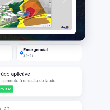
Próximo
Emergencial
24–48h
údo aplicável
nejamento à emissão do laudo.
ro isso
s-on