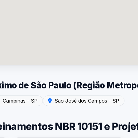
mo de São Paulo (Região Metropo
uído Industrial
 - SP — Laudo de Ruído Industrial
ndimento em Campinas - SP — Laudo de Ruído Industrial
Atendimento em São José dos Campos - 
Campinas - SP
São José dos Campos - SP
einamentos NBR 10151 e Proje