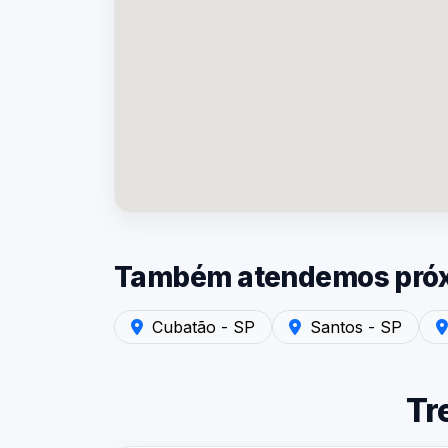
Também atendemos próxi
Atendimento em Cubatão - SP — Laudo de R
Atendimento em Santos
Ate
Cubatão - SP
Santos - SP
Tr