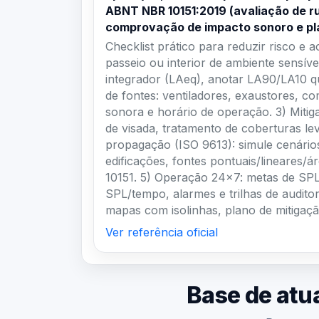
comprovação de impacto sonoro e pl
Checklist prático para reduzir risco e 
passeio ou interior de ambiente sensív
integrador (LAeq), anotar LA90/LA10 qu
de fontes: ventiladores, exaustores, co
sonora e horário de operação. 3) Mitig
de visada, tratamento de coberturas l
propagação (ISO 9613): simule cenário
edificações, fontes pontuais/lineares/
10151. 5) Operação 24×7: metas de SPL 
SPL/tempo, alarmes e trilhas de audito
mapas com isolinhas, plano de mitigaç
Ver referência oficial
Base de atu
Ponto cen