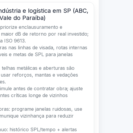
ndústria e logística em SP (ABC,
Vale do Paraíba)
priorize enclausuramento e
 maior dB de retorno por real investido;
a ISO 9613.
ras nas linhas de visada, rotas internas
íveis e metas de SPL para janelas
telhas metálicas e aberturas são
 usar reforços, mantas e vedações
es.
imule antes de contratar obra; ajuste
ntes críticas longe de vizinhos
ras: programe janelas ruidosas, use
omunique vizinhança para reduzir
uo: histórico SPL/tempo + alertas
 reincidência e suportar defesas