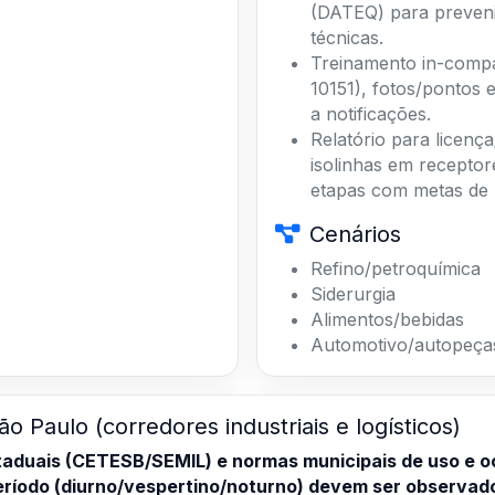
técnicas.
Treinamento in-comp
10151), fotos/pontos e
a notificações.
Relatório para licen
isolinhas em receptor
etapas com metas de
Cenários
Refino/petroquímica
Siderurgia
Alimentos/bebidas
Automotivo/autopeça
ão Paulo (corredores industriais e logísticos)
taduais (CETESB/SEMIL) e normas municipais de uso e o
período (diurno/vespertino/noturno) devem ser observad
ído) e NBR 10152:2017 (conforto acústico). Projetos e 