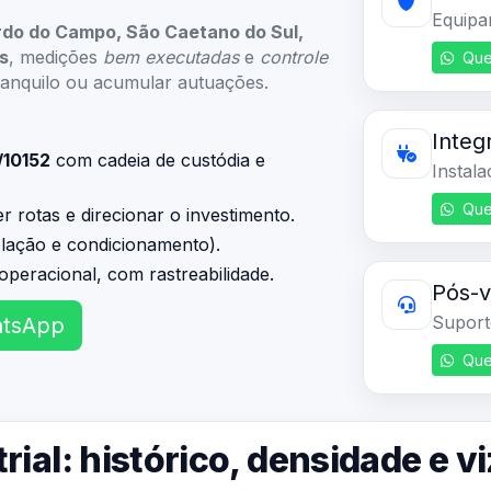
rdo do Campo, São Caetano do Sul,
s
, medições
bem executadas
e
controle
Que
ranquilo ou acumular autuações.
Integ
/10152
com cadeia de custódia e
Instal
Que
 rotas e direcionar o investimento.
olação e condicionamento).
operacional, com rastreabilidade.
Pós-
Suport
atsApp
Que
rial: histórico, densidade e 