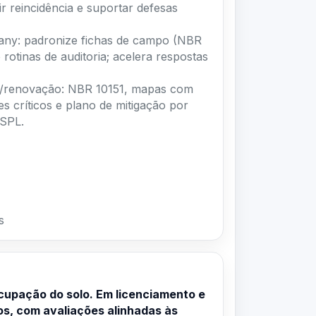
any: padronize fichas de campo (NBR
 rotinas de auditoria; acelera respostas
ça/renovação: NBR 10151, mapas com
es críticos e plano de mitigação por
 SPL.
s
cupação do solo. Em licenciamento e
os, com avaliações alinhadas às
expansões costumam exigir