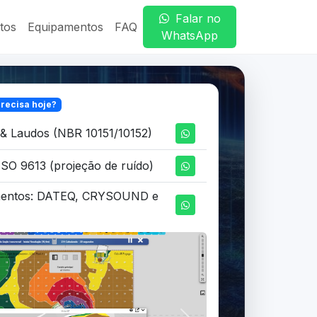
Falar no
tos
Equipamentos
FAQ
WhatsApp
recisa hoje?
& Laudos (NBR 10151/10152)
SO 9613 (projeção de ruído)
mentos: DATEQ, CRYSOUND e