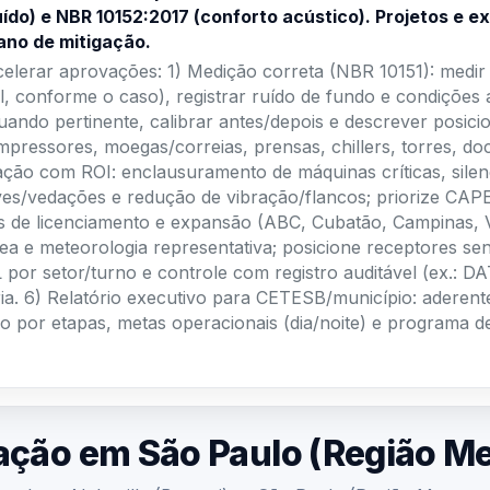
ano de mitigação.
acelerar aprovações: 1) Medição correta (NBR 10151): medir n
el, conforme o caso), registrar ruído de fundo e condições
ando pertinente, calibrar antes/depois e descrever posici
mpressores, moegas/correias, prensas, chillers, torres, doc
ação com ROI: enclausuramento de máquinas críticas, silen
eves/vedações e redução de vibração/flancos; priorize CA
s de licenciamento e expansão (ABC, Cubatão, Campinas, Va
área e meteorologia representativa; posicione receptores 
por setor/turno e controle com registro auditável (ex.: D
ria. 6) Relatório executivo para CETESB/município: aderent
ão por etapas, metas operacionais (dia/noite) e programa 
ação em São Paulo (Região Me
tral em Alphaville (Barueri) — São Paulo (Região Metropol