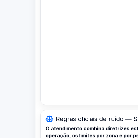
Regras oficiais de ruído — S
O atendimento combina diretrizes es
operação, os limites por zona e por 
ABNT NBR 10151:2019 (avaliação de ru