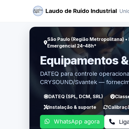
Laudo de Ruído Industrial
Unid
São Paulo (Região Metropolitana) • B
Emergencial 24–48h*
Equipamentos &
DATEQ para controle operaciona
CRYSOUND/Svantek — fornecimen
DATEQ (SPL, DCM, SRL)
Classe
Instalação & suporte
Calibraç
WhatsApp agora
Lig