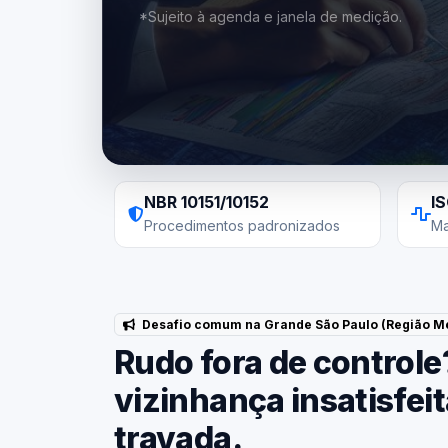
*Sujeito à agenda e janela de medição.
NBR 10151/10152
I
Procedimentos padronizados
Ma
Desafio comum na Grande São Paulo (Região Me
Rudo fora de controle
vizinhança insatisfei
travada.