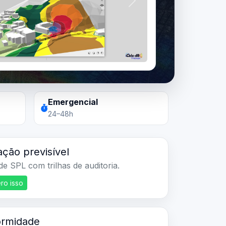
Próximo
Emergencial
24–48h
ção previsível
e SPL com trilhas de auditoria.
ro isso
ormidade
mentos adequados à norma e uso.