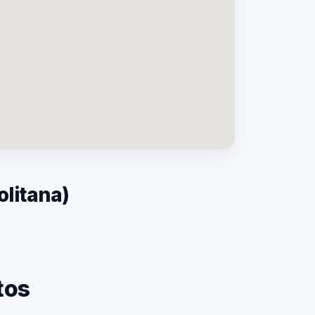
litana)
SP — Laudo de Ruído Industrial
tos