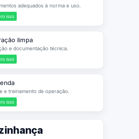
ro isso
ração limpa
ação e documentação técnica.
ro isso
venda
e e treinamento de operação.
ro isso
vizinhança