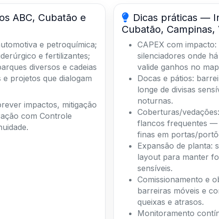
los ABC, Cubatão e
Dicas práticas — I
Cubatão, Campinas, 
automotiva e petroquímica;
CAPEX com impacto: 
erúrgico e fertilizantes;
silenciadores onde há
arques diversos e cadeias
valide ganhos no map
 e projetos que dialogam
Docas e pátios: barrei
longe de divisas sens
noturnas.
ever impactos, mitigação
Coberturas/vedações: 
ração com Controle
flancos frequentes —
nuidade.
finas em portas/portõ
Expansão de planta: s
layout para manter fo
sensíveis.
Comissionamento e ob
barreiras móveis e c
queixas e atrasos.
Monitoramento contín
(DATEQ) para prevenir