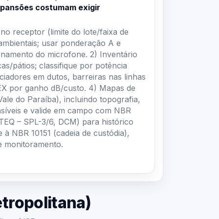
o receptor (limite do lote/faixa de
 ambientais; usar ponderação A e
onamento do microfone. 2) Inventário
as/pátios; classifique por potência
ciadores em dutos, barreiras nas linhas
PEX por ganho dB/custo. 4) Mapas de
le do Paraíba), incluindo topografia,
sensíveis e valide em campo com NBR
ATEQ – SPL-3/6, DCM) para histórico
e à NBR 10151 (cadeia de custódia),
de monitoramento.
tropolitana)
itana)/SP.