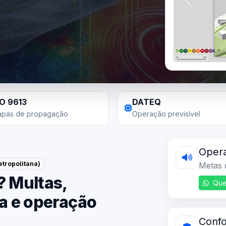
Anterior
SO 9613
DATEQ
pas de propagação
Operação previsível
Opera
tropolitana)
Metas d
? Multas,
Que
ta e operação
Conf
Equipa