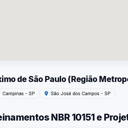
mo de São Paulo (Região Metropo
uído Industrial
 - SP — Laudo de Ruído Industrial
ndimento em Campinas - SP — Laudo de Ruído Industrial
Atendimento em São José dos Campos - 
Campinas - SP
São José dos Campos - SP
einamentos NBR 10151 e Proje