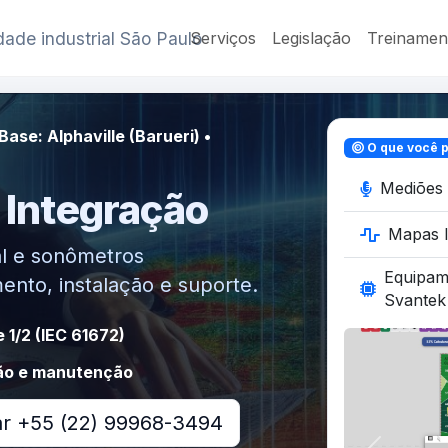
ade industrial São Paulo
Serviços
Legislação
Treinamen
ase: Alphaville (Barueri) •
O que você p
Mediões 
 Integração
Mapas I
l e sonômetros
Equipa
to, instalação e suporte.
Svantek
 1/2 (IEC 61672)
ão e manutenção
ar +55 (22) 99968-3494