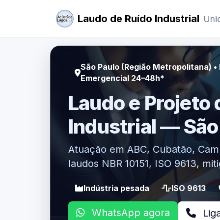
Laudo de Ruído Industrial
Unid
São Paulo (Região Metropolitana) • B
Emergencial 24–48h*
Laudo e Projeto 
Industrial — São
Atuação em ABC, Cubatão, Camp
laudos NBR 10151, ISO 9613, mit
Indústria pesada
ISO 9613
WhatsApp agora
Lig