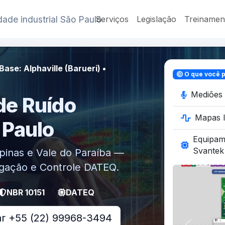
ade industrial São Paulo
Serviços
Legislação
Treinamen
ase: Alphaville (Barueri) •
O que você p
Mediões 
de Ruído
Mapas I
 Paulo
Equipa
Svantek
inas e Vale do Paraíba —
igação e Controle DATEQ.
NBR 10151
DATEQ
ar +55 (22) 99968-3494