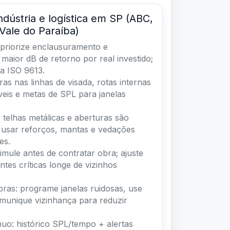
ndústria e logística em SP (ABC,
Vale do Paraíba)
priorize enclausuramento e
 maior dB de retorno por real investido;
a ISO 9613.
ras nas linhas de visada, rotas internas
íveis e metas de SPL para janelas
telhas metálicas e aberturas são
 usar reforços, mantas e vedações
es.
imule antes de contratar obra; ajuste
ntes críticas longe de vizinhos
ras: programe janelas ruidosas, use
omunique vizinhança para reduzir
uo: histórico SPL/tempo + alertas
 reincidência e suportar defesas