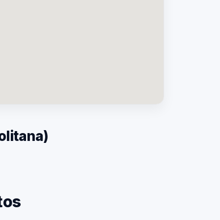
litana)
SP — Laudo de Ruído Industrial
tos