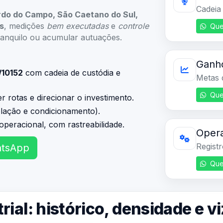
rdo do Campo, São Caetano do Sul,
s
, medições
bem executadas
e
controle
Que
ranquilo ou acumular autuações.
Ganh
/10152
com cadeia de custódia e
Metas 
Que
 rotas e direcionar o investimento.
olação e condicionamento).
operacional, com rastreabilidade.
Opera
Regist
atsApp
Que
rial: histórico, densidade e 