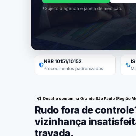
*Sujeito à agenda e janela de medição.
NBR 10151/10152
I
Procedimentos padronizados
Ma
Desafio comum na Grande São Paulo (Região Me
Rudo fora de controle
vizinhança insatisfei
travada.