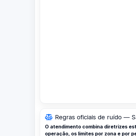
Regras oficiais de ruído — S
O atendimento combina diretrizes es
operação, os limites por zona e por 
ABNT NBR 10151:2019 (avaliação de ru