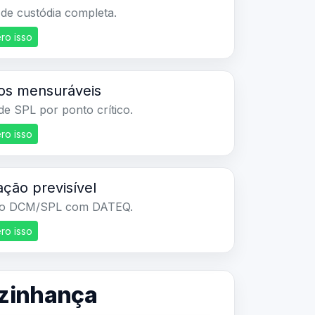
ro isso
os mensuráveis
de SPL por ponto crítico.
ro isso
ção previsível
ro DCM/SPL com DATEQ.
ro isso
vizinhança