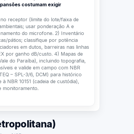
o receptor (limite do lote/faixa de
 ambientais; usar ponderação A e
onamento do microfone. 2) Inventário
as/pátios; classifique por potência
ciadores em dutos, barreiras nas linhas
PEX por ganho dB/custo. 4) Mapas de
le do Paraíba), incluindo topografia,
sensíveis e valide em campo com NBR
ATEQ – SPL-3/6, DCM) para histórico
e à NBR 10151 (cadeia de custódia),
de monitoramento.
tropolitana)
itana)/SP.