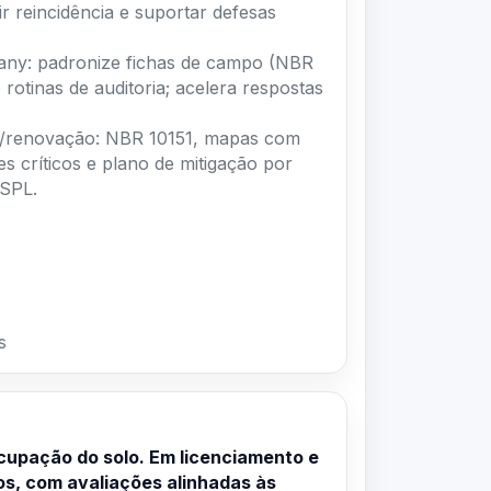
any: padronize fichas de campo (NBR
 rotinas de auditoria; acelera respostas
ça/renovação: NBR 10151, mapas com
es críticos e plano de mitigação por
 SPL.
s
cupação do solo. Em licenciamento e
os, com avaliações alinhadas às
expansões costumam exigir