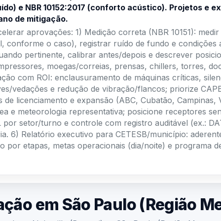
ano de mitigação.
acelerar aprovações: 1) Medição correta (NBR 10151): medir n
el, conforme o caso), registrar ruído de fundo e condições
ando pertinente, calibrar antes/depois e descrever posici
mpressores, moegas/correias, prensas, chillers, torres, doc
ação com ROI: enclausuramento de máquinas críticas, silen
eves/vedações e redução de vibração/flancos; priorize CA
s de licenciamento e expansão (ABC, Cubatão, Campinas, Va
área e meteorologia representativa; posicione receptores 
por setor/turno e controle com registro auditável (ex.: D
ria. 6) Relatório executivo para CETESB/município: aderent
ão por etapas, metas operacionais (dia/noite) e programa 
ação em São Paulo (Região Me
tral em Alphaville (Barueri) — São Paulo (Região Metropol