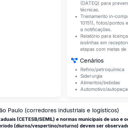
técnicas.
Treinamento in-comp
10151), fotos/pontos e
a notificações.
Relatório para licen
isolinhas em receptor
etapas com metas de
Cenários
Refino/petroquímica
Siderurgia
Alimentos/bebidas
Automotivo/autopeça
ão Paulo (corredores industriais e logísticos)
taduais (CETESB/SEMIL) e normas municipais de uso e o
período (diurno/vespertino/noturno) devem ser observad
ído) e NBR 10152:2017 (conforto acústico). Projetos e 