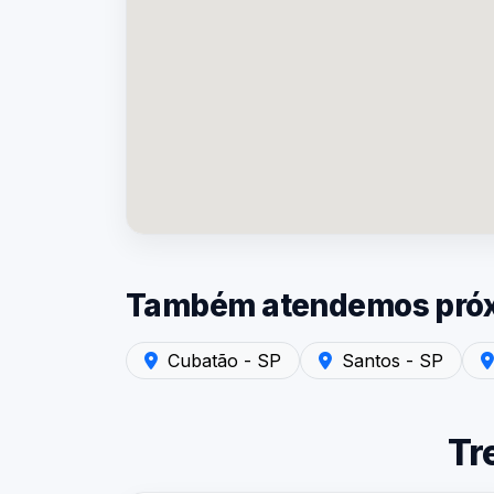
Também atendemos próxi
Atendimento em Cubatão - SP — Laudo de R
Atendimento em Santos
Ate
Cubatão - SP
Santos - SP
Tr