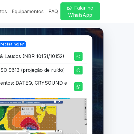
Falar no
tos
Equipamentos
FAQ
WhatsApp
recisa hoje?
& Laudos (NBR 10151/10152)
SO 9613 (projeção de ruído)
mentos: DATEQ, CRYSOUND e