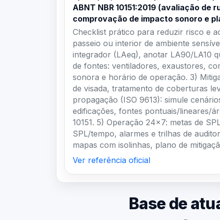
comprovação de impacto sonoro e pl
Checklist prático para reduzir risco e 
passeio ou interior de ambiente sensív
integrador (LAeq), anotar LA90/LA10 qu
de fontes: ventiladores, exaustores, co
sonora e horário de operação. 3) Mitig
de visada, tratamento de coberturas l
propagação (ISO 9613): simule cenário
edificações, fontes pontuais/lineares/
10151. 5) Operação 24×7: metas de SPL 
SPL/tempo, alarmes e trilhas de audito
mapas com isolinhas, plano de mitigaç
Ver referência oficial
Base de atu
Ponto cen