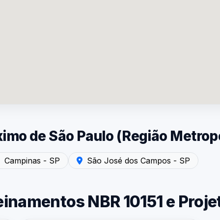
mo de São Paulo (Região Metropo
uído Industrial
 - SP — Laudo de Ruído Industrial
ndimento em Campinas - SP — Laudo de Ruído Industrial
Atendimento em São José dos Campos - 
Campinas - SP
São José dos Campos - SP
einamentos NBR 10151 e Proje