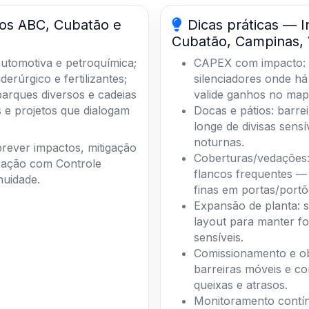
los ABC, Cubatão e
Dicas práticas — I
Cubatão, Campinas, 
automotiva e petroquímica;
CAPEX com impacto: 
erúrgico e fertilizantes;
silenciadores onde há
arques diversos e cadeias
valide ganhos no map
 e projetos que dialogam
Docas e pátios: barrei
longe de divisas sens
noturnas.
ever impactos, mitigação
Coberturas/vedações: 
ração com Controle
flancos frequentes —
nuidade.
finas em portas/portõ
Expansão de planta: s
layout para manter fo
sensíveis.
Comissionamento e ob
barreiras móveis e c
queixas e atrasos.
Monitoramento contín
(DATEQ) para prevenir